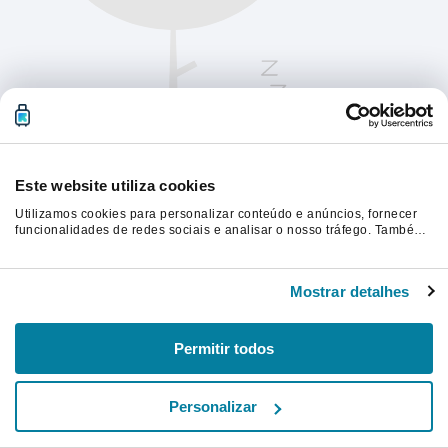
Este website utiliza cookies
Utilizamos cookies para personalizar conteúdo e anúncios, fornecer
funcionalidades de redes sociais e analisar o nosso tráfego. Também
partilhamos informações acerca da sua utilização do site com os
nossos parceiros de redes sociais, de publicidade e de análise, que
Atualize a página para continuar.
as podem combinar com outras informações que lhes forneceu ou
Mostrar detalhes
recolhidas por estes a partir da sua utilização dos respetivos serviços.
Atualizar
Permitir todos
Personalizar