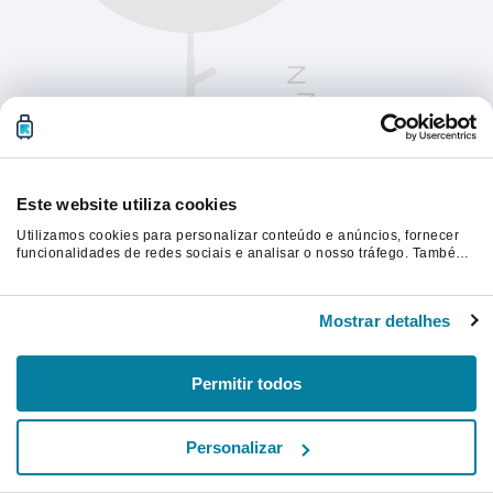
Este website utiliza cookies
Utilizamos cookies para personalizar conteúdo e anúncios, fornecer
funcionalidades de redes sociais e analisar o nosso tráfego. Também
partilhamos informações acerca da sua utilização do site com os
nossos parceiros de redes sociais, de publicidade e de análise, que
Atualize a página para continuar.
as podem combinar com outras informações que lhes forneceu ou
Mostrar detalhes
recolhidas por estes a partir da sua utilização dos respetivos serviços.
Atualizar
Permitir todos
Personalizar