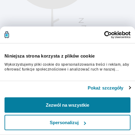
Niniejsza strona korzysta z plików cookie
Wykorzystujemy pliki cookie do spersonalizowania treści i reklam, aby
oferować funkcje społecznościowe i analizować ruch w naszej
witrynie. Informacje o tym, jak korzystasz z naszej witryny,
udostępniamy partnerom społecznościowym, reklamowym i
Aby kontynuować, odśwież stronę.
analitycznym. Partnerzy mogą połączyć te informacje z innymi danymi
Pokaż szczegóły
otrzymanymi od Ciebie lub uzyskanymi podczas korzystania z ich
usług.
Odśwież
Zezwól na wszystkie
Spersonalizuj