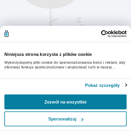
Niniejsza strona korzysta z plików cookie
Wykorzystujemy pliki cookie do spersonalizowania treści i reklam, aby
oferować funkcje społecznościowe i analizować ruch w naszej
witrynie. Informacje o tym, jak korzystasz z naszej witryny,
udostępniamy partnerom społecznościowym, reklamowym i
Aby kontynuować, odśwież stronę.
analitycznym. Partnerzy mogą połączyć te informacje z innymi danymi
Pokaż szczegóły
otrzymanymi od Ciebie lub uzyskanymi podczas korzystania z ich
usług.
Odśwież
Zezwól na wszystkie
Spersonalizuj