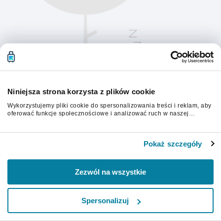
Niniejsza strona korzysta z plików cookie
Wykorzystujemy pliki cookie do spersonalizowania treści i reklam, aby
oferować funkcje społecznościowe i analizować ruch w naszej
witrynie. Informacje o tym, jak korzystasz z naszej witryny,
udostępniamy partnerom społecznościowym, reklamowym i
Aby kontynuować, odśwież stronę.
analitycznym. Partnerzy mogą połączyć te informacje z innymi danymi
Pokaż szczegóły
otrzymanymi od Ciebie lub uzyskanymi podczas korzystania z ich
usług.
Odśwież
Zezwól na wszystkie
Spersonalizuj