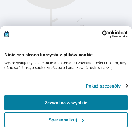
Niniejsza strona korzysta z plików cookie
Wykorzystujemy pliki cookie do spersonalizowania treści i reklam, aby
oferować funkcje społecznościowe i analizować ruch w naszej
witrynie. Informacje o tym, jak korzystasz z naszej witryny,
udostępniamy partnerom społecznościowym, reklamowym i
Aby kontynuować, odśwież stronę.
analitycznym. Partnerzy mogą połączyć te informacje z innymi danymi
Pokaż szczegóły
otrzymanymi od Ciebie lub uzyskanymi podczas korzystania z ich
usług.
Odśwież
Zezwól na wszystkie
Spersonalizuj