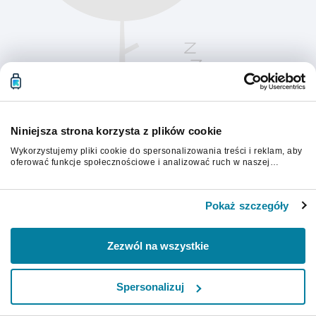
Niniejsza strona korzysta z plików cookie
Wykorzystujemy pliki cookie do spersonalizowania treści i reklam, aby
oferować funkcje społecznościowe i analizować ruch w naszej
witrynie. Informacje o tym, jak korzystasz z naszej witryny,
udostępniamy partnerom społecznościowym, reklamowym i
Aby kontynuować, odśwież stronę.
analitycznym. Partnerzy mogą połączyć te informacje z innymi danymi
Pokaż szczegóły
otrzymanymi od Ciebie lub uzyskanymi podczas korzystania z ich
usług.
Odśwież
Zezwól na wszystkie
Spersonalizuj