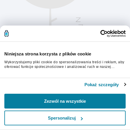
Niniejsza strona korzysta z plików cookie
Wykorzystujemy pliki cookie do spersonalizowania treści i reklam, aby
oferować funkcje społecznościowe i analizować ruch w naszej
witrynie. Informacje o tym, jak korzystasz z naszej witryny,
udostępniamy partnerom społecznościowym, reklamowym i
Aby kontynuować, odśwież stronę.
analitycznym. Partnerzy mogą połączyć te informacje z innymi danymi
Pokaż szczegóły
otrzymanymi od Ciebie lub uzyskanymi podczas korzystania z ich
usług.
Odśwież
Zezwól na wszystkie
Spersonalizuj