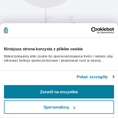
Niniejsza strona korzysta z plików cookie
Wykorzystujemy pliki cookie do spersonalizowania treści i reklam, aby
oferować funkcje społecznościowe i analizować ruch w naszej
witrynie. Informacje o tym, jak korzystasz z naszej witryny,
udostępniamy partnerom społecznościowym, reklamowym i
Aby kontynuować, odśwież stronę.
analitycznym. Partnerzy mogą połączyć te informacje z innymi danymi
Pokaż szczegóły
otrzymanymi od Ciebie lub uzyskanymi podczas korzystania z ich
usług.
Odśwież
Zezwól na wszystkie
Spersonalizuj