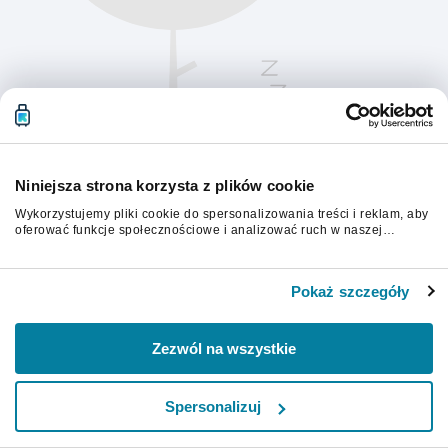
Niniejsza strona korzysta z plików cookie
Wykorzystujemy pliki cookie do spersonalizowania treści i reklam, aby
oferować funkcje społecznościowe i analizować ruch w naszej
witrynie. Informacje o tym, jak korzystasz z naszej witryny,
udostępniamy partnerom społecznościowym, reklamowym i
Aby kontynuować, odśwież stronę.
analitycznym. Partnerzy mogą połączyć te informacje z innymi danymi
Pokaż szczegóły
otrzymanymi od Ciebie lub uzyskanymi podczas korzystania z ich
usług.
Odśwież
Zezwól na wszystkie
Spersonalizuj