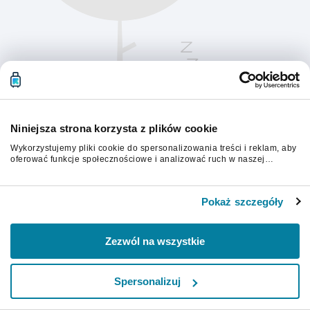
Niniejsza strona korzysta z plików cookie
Wykorzystujemy pliki cookie do spersonalizowania treści i reklam, aby
oferować funkcje społecznościowe i analizować ruch w naszej
witrynie. Informacje o tym, jak korzystasz z naszej witryny,
udostępniamy partnerom społecznościowym, reklamowym i
Aby kontynuować, odśwież stronę.
analitycznym. Partnerzy mogą połączyć te informacje z innymi danymi
Pokaż szczegóły
otrzymanymi od Ciebie lub uzyskanymi podczas korzystania z ich
usług.
Odśwież
Zezwól na wszystkie
Spersonalizuj