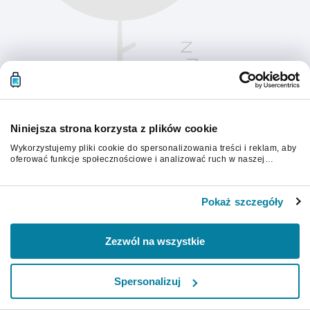
Niniejsza strona korzysta z plików cookie
Wykorzystujemy pliki cookie do spersonalizowania treści i reklam, aby
oferować funkcje społecznościowe i analizować ruch w naszej
witrynie. Informacje o tym, jak korzystasz z naszej witryny,
udostępniamy partnerom społecznościowym, reklamowym i
Aby kontynuować, odśwież stronę.
analitycznym. Partnerzy mogą połączyć te informacje z innymi danymi
Pokaż szczegóły
otrzymanymi od Ciebie lub uzyskanymi podczas korzystania z ich
usług.
Odśwież
Zezwól na wszystkie
Spersonalizuj