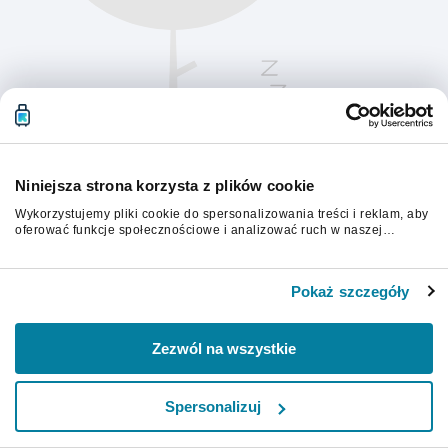
Niniejsza strona korzysta z plików cookie
Wykorzystujemy pliki cookie do spersonalizowania treści i reklam, aby
oferować funkcje społecznościowe i analizować ruch w naszej
witrynie. Informacje o tym, jak korzystasz z naszej witryny,
udostępniamy partnerom społecznościowym, reklamowym i
Aby kontynuować, odśwież stronę.
analitycznym. Partnerzy mogą połączyć te informacje z innymi danymi
Pokaż szczegóły
otrzymanymi od Ciebie lub uzyskanymi podczas korzystania z ich
usług.
Odśwież
Zezwól na wszystkie
Spersonalizuj