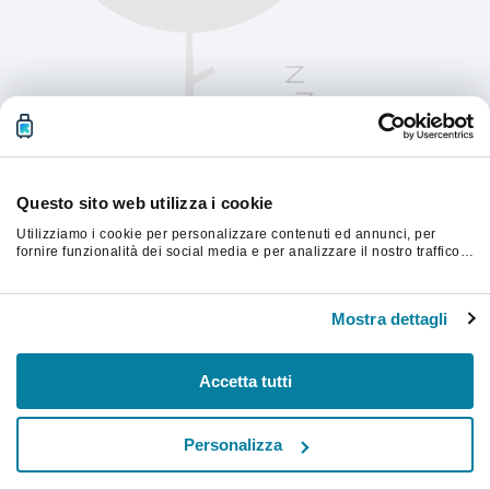
Questo sito web utilizza i cookie
Utilizziamo i cookie per personalizzare contenuti ed annunci, per
fornire funzionalità dei social media e per analizzare il nostro traffico.
Condividiamo inoltre informazioni sul modo in cui utilizzi il nostro sito
con i nostri partner che si occupano di analisi dei dati web, pubblicità
Aggiorna la pagina per continuare.
e social media, i quali potrebbero combinarle con altre informazioni
Mostra dettagli
che hai fornito loro o che hanno raccolto dal tuo utilizzo dei loro
servizi.
Aggiorna
Accetta tutti
Personalizza