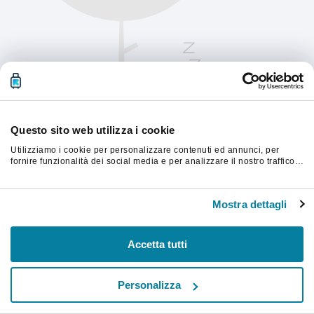
Questo sito web utilizza i cookie
Utilizziamo i cookie per personalizzare contenuti ed annunci, per
fornire funzionalità dei social media e per analizzare il nostro traffico.
Condividiamo inoltre informazioni sul modo in cui utilizzi il nostro sito
con i nostri partner che si occupano di analisi dei dati web, pubblicità
Aggiorna la pagina per continuare.
e social media, i quali potrebbero combinarle con altre informazioni
Mostra dettagli
che hai fornito loro o che hanno raccolto dal tuo utilizzo dei loro
servizi.
Aggiorna
Accetta tutti
Personalizza