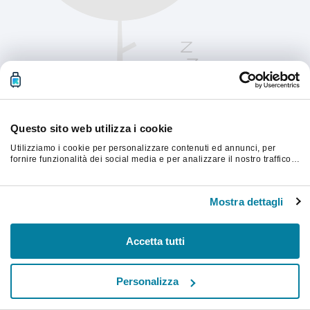
Questo sito web utilizza i cookie
Utilizziamo i cookie per personalizzare contenuti ed annunci, per
fornire funzionalità dei social media e per analizzare il nostro traffico.
Condividiamo inoltre informazioni sul modo in cui utilizzi il nostro sito
con i nostri partner che si occupano di analisi dei dati web, pubblicità
Aggiorna la pagina per continuare.
e social media, i quali potrebbero combinarle con altre informazioni
Mostra dettagli
che hai fornito loro o che hanno raccolto dal tuo utilizzo dei loro
servizi.
Aggiorna
Accetta tutti
Personalizza