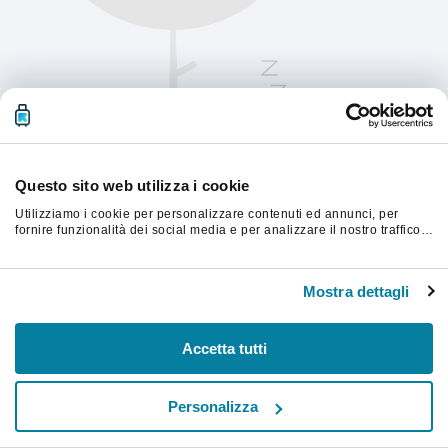
Questo sito web utilizza i cookie
Utilizziamo i cookie per personalizzare contenuti ed annunci, per
fornire funzionalità dei social media e per analizzare il nostro traffico.
Condividiamo inoltre informazioni sul modo in cui utilizzi il nostro sito
con i nostri partner che si occupano di analisi dei dati web, pubblicità
Aggiorna la pagina per continuare.
e social media, i quali potrebbero combinarle con altre informazioni
Mostra dettagli
che hai fornito loro o che hanno raccolto dal tuo utilizzo dei loro
servizi.
Aggiorna
Accetta tutti
Personalizza