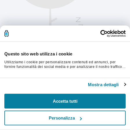
Questo sito web utilizza i cookie
Utilizziamo i cookie per personalizzare contenuti ed annunci, per
fornire funzionalità dei social media e per analizzare il nostro traffico.
Condividiamo inoltre informazioni sul modo in cui utilizzi il nostro sito
con i nostri partner che si occupano di analisi dei dati web, pubblicità
Aggiorna la pagina per continuare.
e social media, i quali potrebbero combinarle con altre informazioni
Mostra dettagli
che hai fornito loro o che hanno raccolto dal tuo utilizzo dei loro
servizi.
Aggiorna
Accetta tutti
Personalizza