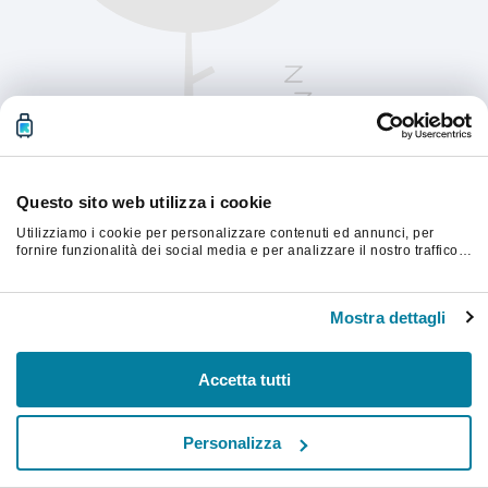
Questo sito web utilizza i cookie
Utilizziamo i cookie per personalizzare contenuti ed annunci, per
fornire funzionalità dei social media e per analizzare il nostro traffico.
Condividiamo inoltre informazioni sul modo in cui utilizzi il nostro sito
con i nostri partner che si occupano di analisi dei dati web, pubblicità
Aggiorna la pagina per continuare.
e social media, i quali potrebbero combinarle con altre informazioni
Mostra dettagli
che hai fornito loro o che hanno raccolto dal tuo utilizzo dei loro
servizi.
Aggiorna
Accetta tutti
Personalizza