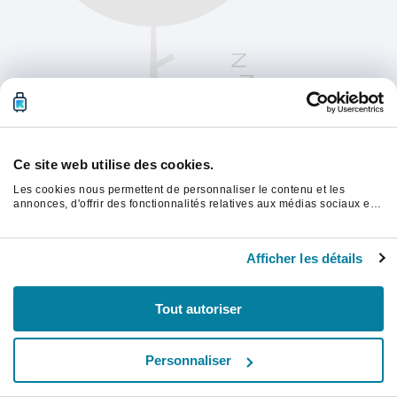
Ce site web utilise des cookies.
Les cookies nous permettent de personnaliser le contenu et les
annonces, d'offrir des fonctionnalités relatives aux médias sociaux et
d'analyser notre trafic. Nous partageons également des informations
sur l'utilisation de notre site avec nos partenaires de médias sociaux,
Veuillez actualiser la page pour continuer.
de publicité et d'analyse, qui peuvent combiner celles-ci avec d'autres
Afficher les détails
informations que vous leur avez fournies ou qu'ils ont collectées lors
de votre utilisation de leurs services.
Rafraîchir
Tout autoriser
Personnaliser