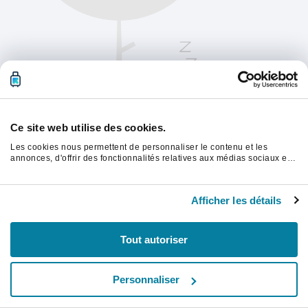
Ce site web utilise des cookies.
Les cookies nous permettent de personnaliser le contenu et les
annonces, d'offrir des fonctionnalités relatives aux médias sociaux et
d'analyser notre trafic. Nous partageons également des informations
sur l'utilisation de notre site avec nos partenaires de médias sociaux,
Veuillez actualiser la page pour continuer.
de publicité et d'analyse, qui peuvent combiner celles-ci avec d'autres
Afficher les détails
informations que vous leur avez fournies ou qu'ils ont collectées lors
de votre utilisation de leurs services.
Rafraîchir
Tout autoriser
Personnaliser