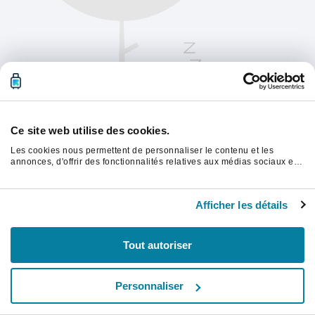
Ce site web utilise des cookies.
Les cookies nous permettent de personnaliser le contenu et les
annonces, d'offrir des fonctionnalités relatives aux médias sociaux et
d'analyser notre trafic. Nous partageons également des informations
sur l'utilisation de notre site avec nos partenaires de médias sociaux,
Veuillez actualiser la page pour continuer.
de publicité et d'analyse, qui peuvent combiner celles-ci avec d'autres
Afficher les détails
informations que vous leur avez fournies ou qu'ils ont collectées lors
de votre utilisation de leurs services.
Rafraîchir
Tout autoriser
Personnaliser