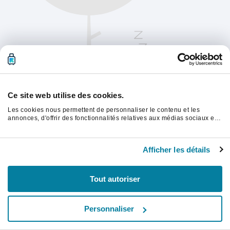
Ce site web utilise des cookies.
Les cookies nous permettent de personnaliser le contenu et les
annonces, d'offrir des fonctionnalités relatives aux médias sociaux et
d'analyser notre trafic. Nous partageons également des informations
sur l'utilisation de notre site avec nos partenaires de médias sociaux,
Veuillez actualiser la page pour continuer.
de publicité et d'analyse, qui peuvent combiner celles-ci avec d'autres
Afficher les détails
informations que vous leur avez fournies ou qu'ils ont collectées lors
de votre utilisation de leurs services.
Rafraîchir
Tout autoriser
Personnaliser