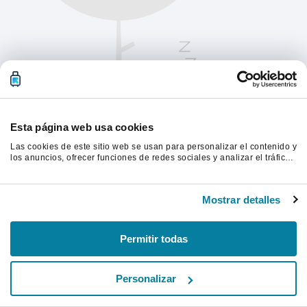
Esta página web usa cookies
Las cookies de este sitio web se usan para personalizar el contenido y
los anuncios, ofrecer funciones de redes sociales y analizar el tráfico.
Además, compartimos información sobre el uso que haga del sitio web
con nuestros partners de redes sociales, publicidad y análisis web,
Actualiza la página para continuar.
quienes pueden combinarla con otra información que les haya
Mostrar detalles
proporcionado o que hayan recopilado a partir del uso que haya
hecho de sus servicios.
Actualizar
Permitir todas
Personalizar