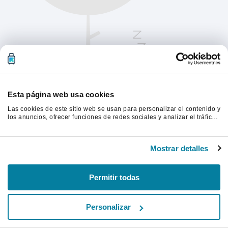
Esta página web usa cookies
Las cookies de este sitio web se usan para personalizar el contenido y
los anuncios, ofrecer funciones de redes sociales y analizar el tráfico.
Además, compartimos información sobre el uso que haga del sitio web
con nuestros partners de redes sociales, publicidad y análisis web,
Actualiza la página para continuar.
quienes pueden combinarla con otra información que les haya
Mostrar detalles
proporcionado o que hayan recopilado a partir del uso que haya
hecho de sus servicios.
Actualizar
Permitir todas
Personalizar