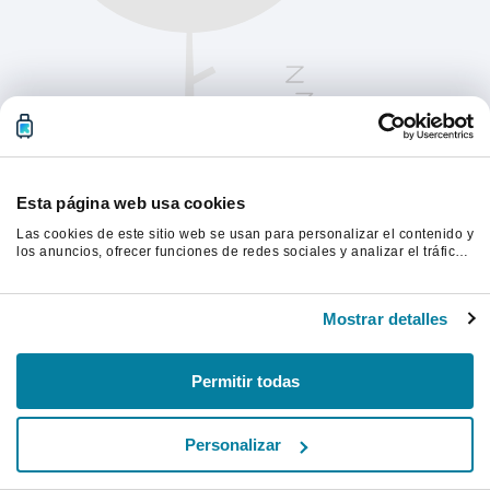
Esta página web usa cookies
Las cookies de este sitio web se usan para personalizar el contenido y
los anuncios, ofrecer funciones de redes sociales y analizar el tráfico.
Además, compartimos información sobre el uso que haga del sitio web
con nuestros partners de redes sociales, publicidad y análisis web,
Actualiza la página para continuar.
quienes pueden combinarla con otra información que les haya
Mostrar detalles
proporcionado o que hayan recopilado a partir del uso que haya
hecho de sus servicios.
Actualizar
Permitir todas
Personalizar