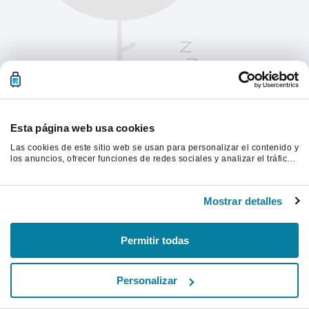
Esta página web usa cookies
Las cookies de este sitio web se usan para personalizar el contenido y
los anuncios, ofrecer funciones de redes sociales y analizar el tráfico.
Además, compartimos información sobre el uso que haga del sitio web
con nuestros partners de redes sociales, publicidad y análisis web,
Actualiza la página para continuar.
quienes pueden combinarla con otra información que les haya
Mostrar detalles
proporcionado o que hayan recopilado a partir del uso que haya
hecho de sus servicios.
Actualizar
Permitir todas
Personalizar