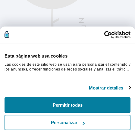
Esta página web usa cookies
Las cookies de este sitio web se usan para personalizar el contenido y
los anuncios, ofrecer funciones de redes sociales y analizar el tráfico.
Además, compartimos información sobre el uso que haga del sitio web
con nuestros partners de redes sociales, publicidad y análisis web,
Actualiza la página para continuar.
quienes pueden combinarla con otra información que les haya
Mostrar detalles
proporcionado o que hayan recopilado a partir del uso que haya
hecho de sus servicios.
Actualizar
Permitir todas
Personalizar