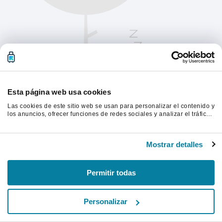
Esta página web usa cookies
Las cookies de este sitio web se usan para personalizar el contenido y
los anuncios, ofrecer funciones de redes sociales y analizar el tráfico.
Además, compartimos información sobre el uso que haga del sitio web
con nuestros partners de redes sociales, publicidad y análisis web,
Actualiza la página para continuar.
quienes pueden combinarla con otra información que les haya
Mostrar detalles
proporcionado o que hayan recopilado a partir del uso que haya
hecho de sus servicios.
Actualizar
Permitir todas
Personalizar