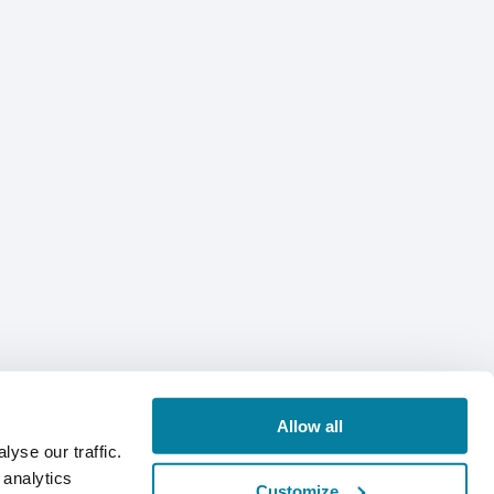
Allow all
yse our traffic.
 analytics
Customize