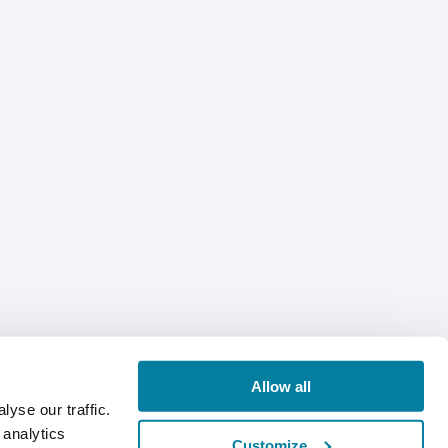
Allow all
yse our traffic.
 analytics
Customize