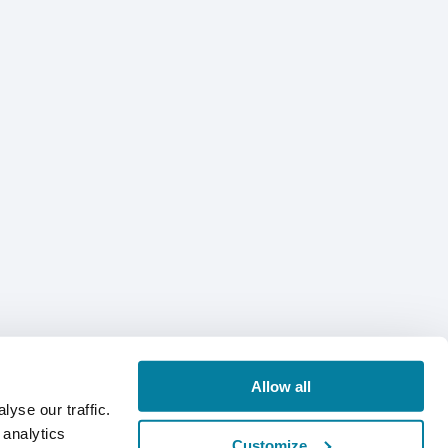
Allow all
yse our traffic.
 analytics
Customize