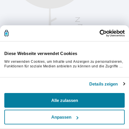
Diese Webseite verwendet Cookies
Wir verwenden Cookies, um Inhalte und Anzeigen zu personalisieren,
Funktionen für soziale Medien anbieten zu können und die Zugriffe auf
unsere Website zu analysieren. Außerdem geben wir Informationen zu
Ihrer Verwendung unserer Website an unsere Partner für soziale
Bitte aktualisiere die Seite, um fortzufahren.
Medien, Werbung und Analysen weiter. Unsere Partner führen diese
Details zeigen
Informationen möglicherweise mit weiteren Daten zusammen, die Sie
ihnen bereitgestellt haben oder die sie im Rahmen Ihrer Nutzung der
Aktualisieren
Dienste gesammelt haben.
Alle zulassen
Anpassen