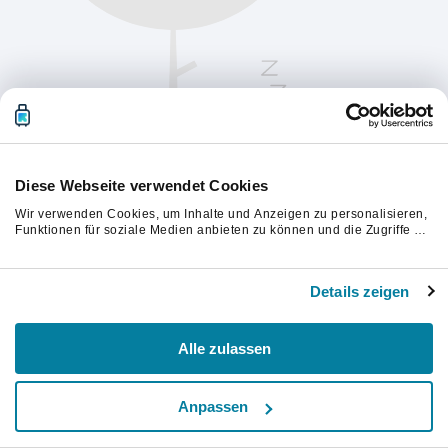
Diese Webseite verwendet Cookies
Wir verwenden Cookies, um Inhalte und Anzeigen zu personalisieren,
Funktionen für soziale Medien anbieten zu können und die Zugriffe auf
unsere Website zu analysieren. Außerdem geben wir Informationen zu
Ihrer Verwendung unserer Website an unsere Partner für soziale
Bitte aktualisiere die Seite, um fortzufahren.
Medien, Werbung und Analysen weiter. Unsere Partner führen diese
Details zeigen
Informationen möglicherweise mit weiteren Daten zusammen, die Sie
ihnen bereitgestellt haben oder die sie im Rahmen Ihrer Nutzung der
Aktualisieren
Dienste gesammelt haben.
Alle zulassen
Anpassen